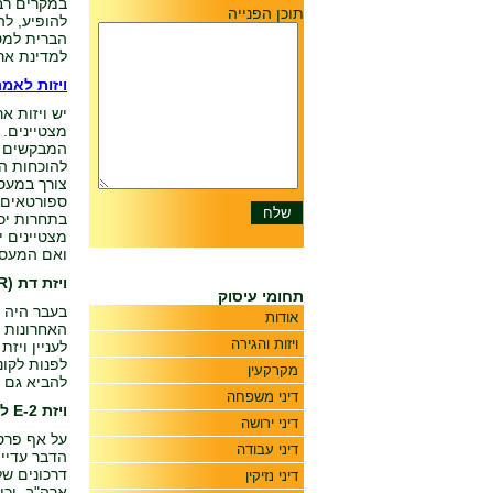
במקרים רב
תוכן הפנייה
הברית למטר
למדינת ארה
ויזות לאמני
יש ויזות א
מצטיינים.
המבקשים וי
להוכחות הה
צורך במעסי
ספורטאים 
מצטיינים י
ואם המעסיק
ויזת דת (R)
תחומי עיסוק
בעבר היה נ
אודות
האחרונות ח
ויזות והגירה
לעניין ויז
לפנות לקונ
מקרקעין
להביא גם ת
דיני משפחה
ויזת E-2 למשקיעים
דיני ירושה
על אף פרסו
דיני עבודה
הדבר עדיין
דרכונים של
דיני נזיקין
ארה"ב, יכ