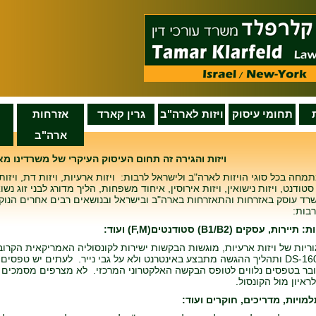
תחומי עיסוק
ויזות לארה"ב
גרין קארד
אזרחות
ארה"ב
ויזות והגירה זה תחום העיסוק העיקרי של משרדינו מאז ש
מחה בכל סוגי הויזות לארה"ב ולישראל לרבות: ויזות ארעיות, ויזות דת, ויזות
 סטודנט, ויזות נישואין, ויזות אירוסין, איחוד משפחות, הליך מדורג לבני זוג נ
שרד עוסק באזרחות והתאזרחות בארה"ב ובישראל ובנושאים רבים אחרים הנוק
בות:
ת, עסקים (B1/B2) סטודנטים(F,M) ועוד:
ריות של ויזות ארעיות, מוגשות הבקשות ישירות לקונסוליה האמריקאית הקרו
גבי טופס DS-160 ותהליך ההגשה מתבצע באינטרנט ולא על גבי נייר. לעתים יש
ובר בטפסים נלווים לטופס הבקשה האלקטרוני המרכזי. לא מצרפים מסמכים כ
איון מול הקונסול.
מויות, מדריכים, חוקרים ועוד: