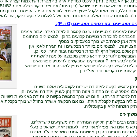
ים, אך לא בכולם, ניתן להיכנס למדינת ארה"ב למטרת השתלמות קצרה או לש
ות הללו, רצוי מאוד לקבל ייעוץ משפטי ולוודא אם הויזה הקיימת בדרכון מתא
"ב למטרות שונות מאלה המותרות בויזה עלול לעלות למבקש ביוקר, עד למצב ש
ם מצטיינים וספורטאים מצטיינם (O ו- P)
:
רעיות לאמנים מצטיינים ויש גם קטגוריה לויזת הגירה עבור אמנים
 המבחנים להוכחת הצטיינות קבועים בחוק. למצטיינים בתחומם
זת אמן לארה"ב יש צורך במעסיק/ים בנוסף
צטיינות. למצטיינים ביותר המבקשים ויזת הגירה לאמן אין
ק אולם בפועל הרף להוכחת הצטיינות גבוה יותר. כמו כן,
המבקשים להגיע כיחיד או כחלק מקבוצה על מנת להשתתף
בתחרות יכולים לבקש ויזה P ומעסיקים המבקשים להעסיק ספורטאים
כולים להגיש בקשה לספורטאי מצטיין למטרה זו, אם הספורטאי
 עומדים בקריטריונים עפ"י דין.
יתן להגיש בקשה לויזה דת ישירות לקונסוליה אולם בשנים
לו מספר שינויים בתחום ויזות הדת (הן לעניין ויזת דת ארעית והן
ת דת למטרת הגירה). היום יש צורך בהגשת בקשה לויזת דת באמצעות רשויות 
סוליה בבקשה לקבלת הויזה. גם אם הבקשה אושרה בחו"ל יש צורך בקבלת אישור
יק הוכחות לראיון בקונסוליה.
מים רבים לעניין חקיקה המתירה ויזה משקיעים לישראלים,
 לא מיושם ואין צפי למועד כזה. לעומת זאת, ישראלים בעלי
 מדינות נוספות בהן כן מיושמת אמנת משקיעים ע"פ מדינת
ולים להגיש בקשה לוויזת משקיעים גם בארץ תחת האזרחות