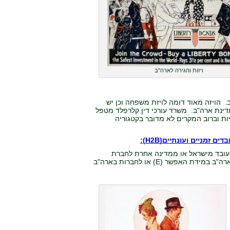
ויזות והגירה לארה"ב
 הויזה מאוד דומה לויזת משפחה וכן יש
 עם האזרח שהזמין אותה תוך 90 יום מהגעתה למדינת ארה"ב. משרד עורכי דין קלרפלד מטפל
מסוג זה ורצוי מאוד ליצור קשר לצורך קבלת ייעוץ בטרם הגשת בקשה מסוג K היות וברוב המקרים לא מדובר בקטגוריה
 עובד מישראל או ממדינה אחרת לחברת
אם/בת/אחות בארצות הברית כמו כן, המשרד מסייע לחברות ישראליות להציב עובדים בארה"ב במידת האפשר (E) או לחברות בארה"ב