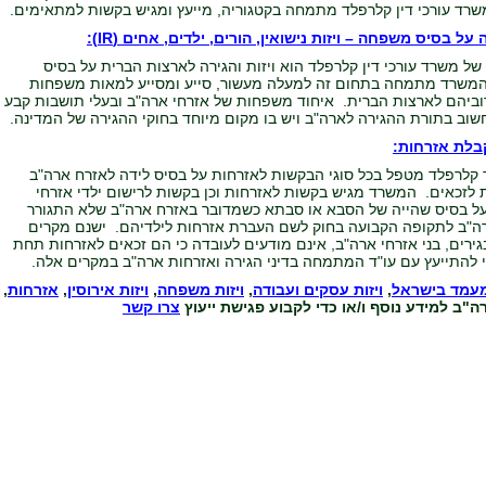
שרד עורכי דין קלרפלד מתמחה בקטגוריה, מייעץ ומגיש בקשות למתאימים.
רה על בסיס משפחה
–
ויזות נישואין, הורים, ילדים,
אחים
(IR)
:
של משרד עורכי דין קלרפלד הוא ויזות והגירה לארצות הברית על בסיס
שרד מתמחה בתחום זה למעלה מעשור, סייע ומסייע למאות משפחות
וביהם לארצות הברית. איחוד משפחות של אזרחי ארה"ב ובעלי תושבות קבע
חשוב בתורת ההגירה לארה"ב ויש בו מקום מיוחד בחוקי ההגירה של המדינה.
בלת אזרחות:
 קלרפלד מטפל בכל סוגי הבקשות לאזרחות על בסיס לידה לאזרח ארה"ב
 לזכאים. המשרד מגיש בקשות לאזרחות וכן בקשות לרישום ילדי אזרחי
על בסיס שהייה של הסבא או סבתא כשמדובר באזרח ארה"ב שלא התגורר
ה"ב לתקופה הקבועה בחוק לשם העברת אזרחות לילדיהם. ישנם מקרים
ירים, בני אזרחי ארה"ב, אינם מודעים לעובדה כי הם זכאים לאזרחות תחת
 להתייעץ עם עו"ד המתמחה בדיני הגירה ואזרחות ארה"ב במקרים אלה.
עמד בישראל
,
ויזות עסקים ועבודה
,
ויזות משפחה
,
ויזות אירוסין
,
אזרחות
,
רה"ב
למידע נוסף ו/או כדי לקבוע פגישת ייעוץ
צרו קשר