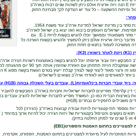
הנוספת. ויזת E הנה ויזה ארעית אולם ניתן לשהות שנים רבות בארה"ב
ול ופיתוח ההשקעה – כל עוד יש הצדקה לכך מבחינת החוק.
:
קיימת אמנת סחר בין מדינת ישראל למדינת ארה"ב עוד משנת 1954.
וימות, ישראלים העוסקים ביבוא ו/או יצוא בין ישראל לארה"ב
העולה לכדי סחר משמעותי וממושך יוכלו להגיש בקשות לויזת E-1. גם
דובר בויזה ארעית אולם ניתן להמשיך ולהגיש בקשות הארכה כל
ה ממשיכה לעמוד בתנאים תחת החוק.
ואין (K3)
:
 המבקש ויזה עבור ארוסתו יוכל להגיש בקשה באמצעות רשויות הגירה ארה"ב.
ממילא דרישה שמקבלת הויזה תתחתן
בבקשות 
יותר למאורסים ו/או לאזרחי ארה"ב נשואים לישראלים
חברות בינלאומיות(L), עובדים בעלי השכלה גבוהה (H1B) עובדים זמניים ועונתיים(H2B):
י דין קלרפלד מסייעים לחברות ישראליות וחברות בארה"ב המבקשים להעביר
ים משכילים לתפקידים נבחרים (H1B)
טגוריות ומספר תת-קטגוריות לויזות עבודה קבועות בארה"ב (הגירה) לכל
תנאים נוקשים והטיפול בקטגוריות של ויזות הגירה יכול להיות ארוך במיוחד (
ה למצטיינים בתחום האמנות והספורט(EB1)
יות המוזכרות לעיל מיועדת למצטיינים בתחום האמנות, הספורט, אקדמיה,