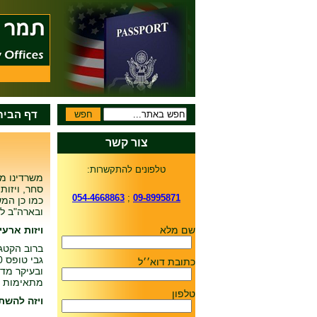
דף הבית
צור קשר
טלפונים להתקשרות:
משרדינו מת
סחר, ויזות
054-4668863
;
09-8995871
כמו כן המ
ובארה"ב לר
שם מלא
ויזות ארעיות: תיירו
ברוב הקטגו
כתובת דוא׳׳ל
ובעיקר מד
מתאימות לר
טלפון
ויזה להשתל