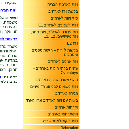
ועסקים. מ
ויזות לארצות הברית
ויזות הגי
בקשת ויזה לארה"ב
נושא הדגל 
סוגי ויזות לארה"ב
משפחה. המ
ויזות ליצואנים לארה"ב E1
בהגירת קר
הנו עקרון 
ויזת עבודה לארה"ב, ויזת סחר,
ויזת משקיעים, E1, E2
בקשות לק
ויזה E2
משרד עו"ד
בקשות לוויזות – הגשת טפסים
והתאזרחות
ומסמכים
ארה"ב או 
במדינת אר
ויזת אמנים לארה"ב
בודדים שבג
שהייה בלתי חוקית בארה"ב –
החוק. רצוי
Overstays
ראה גם:
מ
תוקף אשרת שהייה בארה"ב
כניסה לא
ויזות נישואים לבני זוג חד מיניים
הגירה לארה"ב
בעיות עם ויזה לארה"ב וגרין קארד
אזרחות ארה"ב
התאזרחות בארה"ב
ויזות ביקור לאחר גירוש
Relocation