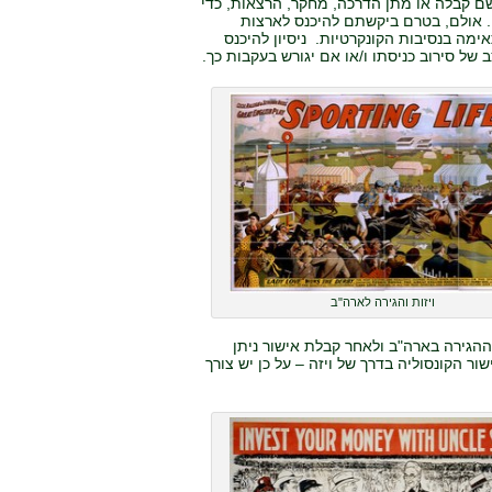
ם קבלה או מתן הדרכה, מחקר, הרצאות, כדי
להופיע, להתחרות, ולייצג את מדינת ישראל (בין היתר) עם ויזת ביקור רגילה מסוג B1/B2. אולם, בטרם ביקשתם להיכנס לארצות
ימה בנסיבות הקונקרטיות. ניסיון להיכנס
ל סירוב כניסתו ו/או אם יגורש בעקבות כך.
ויזות והגירה לארה"ב
ההגירה בארה"ב ולאחר קבלת אישור ניתן
 הקונסוליה בדרך של ויזה – על כן יש צורך