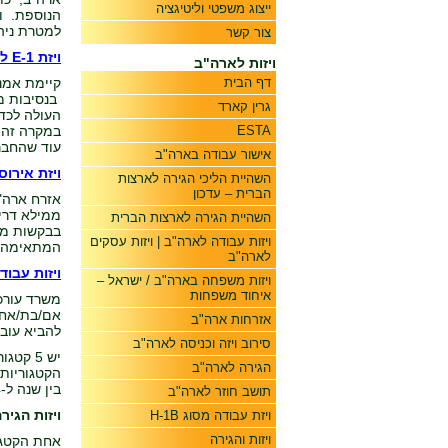
ייצוג משפטי וליטיגציה
למטרת ניה
צור קשר
ויזת E-1 לסחר
ויזות לארה"ב
דף הבית
בנסיבות מס
גרין קארד
ESTA
במקרה זה מ
עוד שהחבר
אישור עבודה בארה"ב
ויזת אירוסין (K1) ויזות לאחר ניש
השהיית הליכי הגירה לארצות
הברית – עדכון
אזרח ארה"ב
השהיית הגירה לארצות הברית
ויזות עבודה לארה"ב | ויזות עסקים
המתאימה ב
לארה"ב
ויזות עבודה: ניוד עובדי 
ויזות משפחה בארה"ב / ישראל –
איחוד משפחות
משרד עורכ
אזרחות ארה"ב
להביא עובד
סירוב ויזה וכניסה לארה"ב
יש 5 ק
הגירה לארה"ב
הקטגוריות 
בין שנה ל-4 או 5 שנים עד למתן החלטה בתיק).
תושב חוזר לארה"ב
ויזות הגיר
ויזת עבודה מסוג H-1B
ויזות והגירה
אחת הקטגר